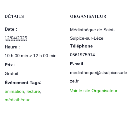
DÉTAILS
ORGANISATEUR
Date :
Médiathèque de Saint-
12/04/2025
Sulpice-sur-Lèze
Téléphone
Heure :
0561975914
10 h 00 min > 12 h 00 min
E-mail
Prix :
mediatheque@stsulpicesurle
Gratuit
ze.fr
Évènement Tags:
Voir le site Organisateur
animation
,
lecture
,
médiathèque