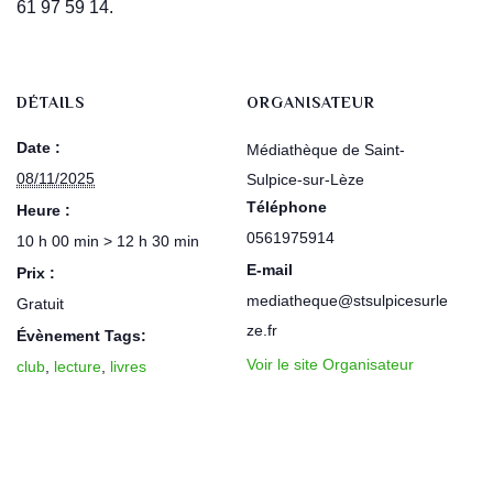
61 97 59 14.
DÉTAILS
ORGANISATEUR
Date :
Médiathèque de Saint-
08/11/2025
Sulpice-sur-Lèze
Téléphone
Heure :
0561975914
10 h 00 min > 12 h 30 min
E-mail
Prix :
mediatheque@stsulpicesurle
Gratuit
ze.fr
Évènement Tags:
Voir le site Organisateur
club
,
lecture
,
livres