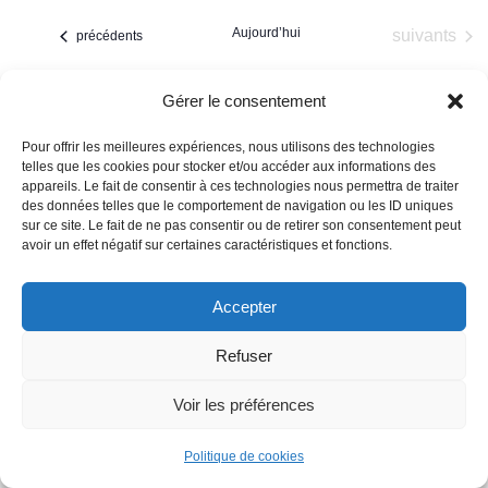
une
Évè
cons
Aujourd’hui
Évènements
suivants
Évènements
précédents
date.
Gérer le consentement
Pour offrir les meilleures expériences, nous utilisons des technologies
telles que les cookies pour stocker et/ou accéder aux informations des
appareils. Le fait de consentir à ces technologies nous permettra de traiter
des données telles que le comportement de navigation ou les ID uniques
sur ce site. Le fait de ne pas consentir ou de retirer son consentement peut
avoir un effet négatif sur certaines caractéristiques et fonctions.
Accepter
Refuser
Mairie de Saint-Sulpice-sur-Lèze - Droits réservés
Voir les préférences
Accès rapide
Politique de cookies