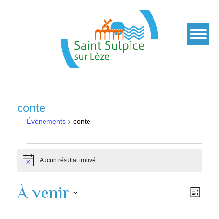
conte
Évènements
conte
Évènements
Aucun résultat trouvé.
Notice
À venir
Navi
Navi
Liste
de
Sélectionnez
par
vues