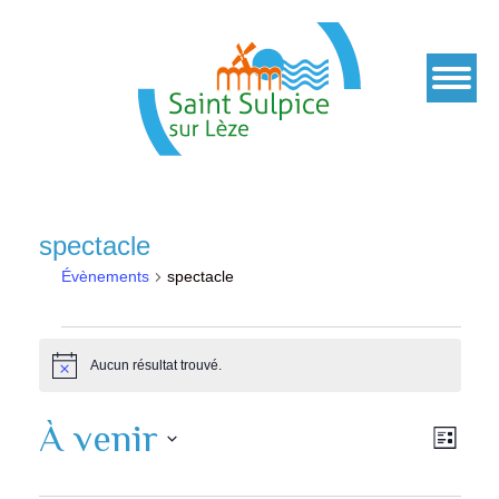
spectacle
Évènements
spectacle
Évènements
Aucun résultat trouvé.
Notice
À venir
Navi
Navi
Liste
de
Sélectionnez
par
vues