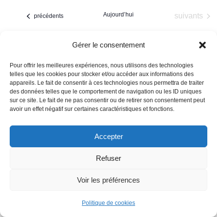
une
Évè
cons
Aujourd’hui
Évènements
suivants
Évènements
précédents
date.
Gérer le consentement
Pour offrir les meilleures expériences, nous utilisons des technologies
telles que les cookies pour stocker et/ou accéder aux informations des
appareils. Le fait de consentir à ces technologies nous permettra de traiter
des données telles que le comportement de navigation ou les ID uniques
sur ce site. Le fait de ne pas consentir ou de retirer son consentement peut
avoir un effet négatif sur certaines caractéristiques et fonctions.
Accepter
Refuser
Mairie de Saint-Sulpice-sur-Lèze - Droits réservés
Voir les préférences
Accès rapide
Politique de cookies