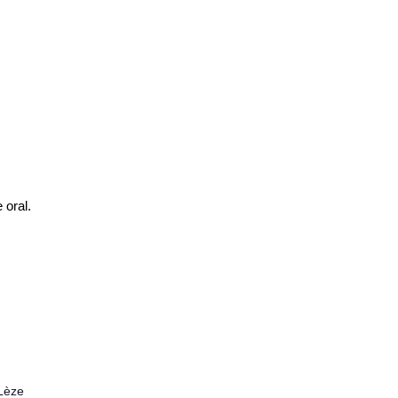
 oral.
Lèze