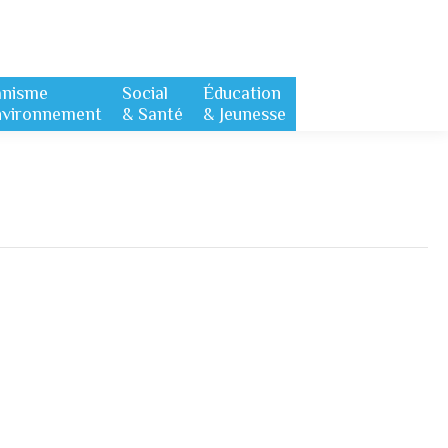
anisme
Social
Éducation
nvironnement
& Santé
& Jeunesse