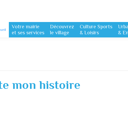
Votre mairie
Découvrez
Culture Sports
Urb
ueil
et ses services
le village
& Loisirs
& E
te mon histoire