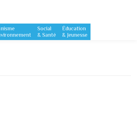
anisme
Social
Éducation
nvironnement
& Santé
& Jeunesse