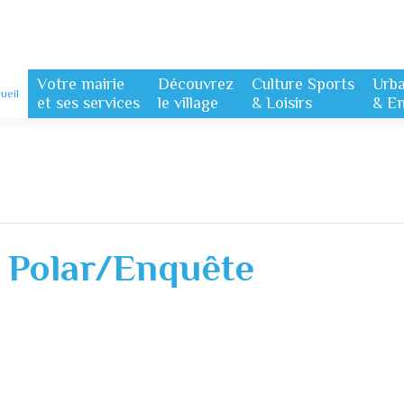
Votre mairie
Découvrez
Culture Sports
Urb
ueil
et ses services
le village
& Loisirs
& E
l Polar/Enquête