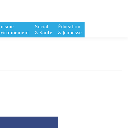
anisme
Social
Éducation
nvironnement
& Santé
& Jeunesse