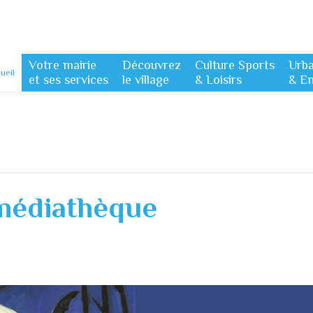
Votre mairie
Découvrez
Culture Sports
Urb
ueil
et ses services
le village
& Loisirs
& E
a médiathèque