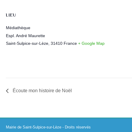
LIEU
Médiathèque
Espl. André Maurette
Saint-Sulpice-sur-Lèze
,
31410
France
+ Google Map
Écoute mon histoire de Noël
Mairie de Saint-Sulpice-sur-Lèze - Droits réservés