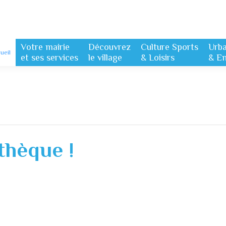
Votre mairie
Découvrez
Culture Sports
Urb
ueil
et ses services
le village
& Loisirs
& E
thèque !