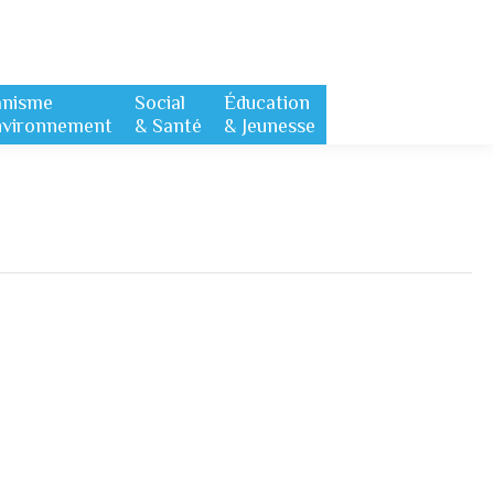
anisme
Social
Éducation
nvironnement
& Santé
& Jeunesse