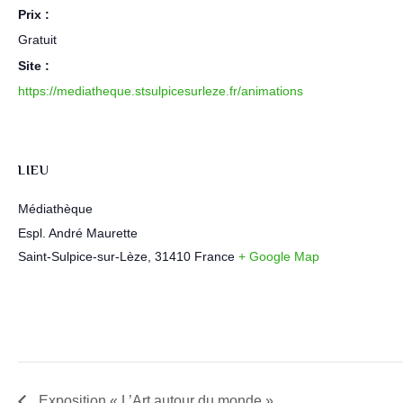
Prix :
Gratuit
Site :
https://mediatheque.stsulpicesurleze.fr/animations
LIEU
Médiathèque
Espl. André Maurette
Saint-Sulpice-sur-Lèze
,
31410
France
+ Google Map
Exposition « L’Art autour du monde »