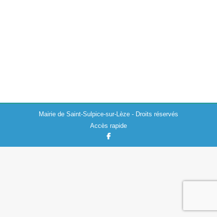
Actualités
,
Environnement
20/12/2023
La Communauté de Communes du Volvestre nous
informe qu’à partir du 1er janvier 2024, conformément à
la loi antigaspillage de 2020, le tri à la source des
biodéchets sera généralisé…
Mairie de Saint-Sulpice-sur-Lèze - Droits réservés
Accès rapide