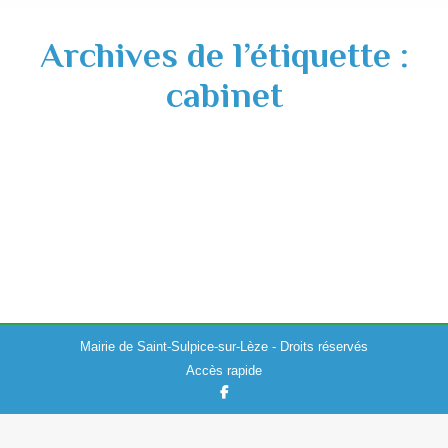
Archives de l’étiquette :
cabinet
Gardes médecins – soirs – week-end- jours
fériés
Actualités
,
Divers
14/12/2018
Mairie de Saint-Sulpice-sur-Lèze - Droits réservés
Accès rapide