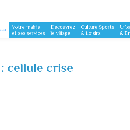
Votre mairie
Découvrez
Culture Sports
Urb
ueil
et ses services
le village
& Loisirs
& E
 :
cellule crise