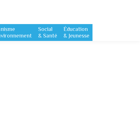
anisme
Social
Éducation
nvironnement
& Santé
& Jeunesse