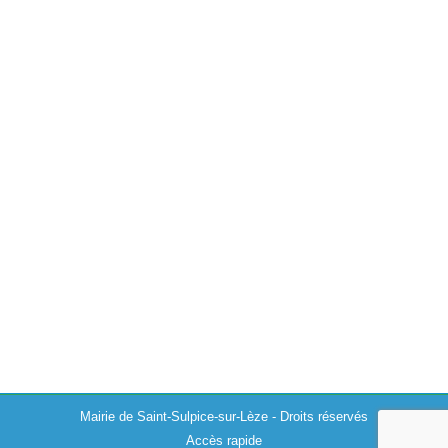
Service vétérinaire de garde
Divers
,
Environnement
07/10/2019
Ouverture d’un nouveau service sur la commune :
« vétérinaire de garde ». Des vétérinaires peuvent être
sollicités pour toutes les urgences sur les animaux de
compagnie avec consultation à domicile 7j/7.…
Mairie de Saint-Sulpice-sur-Lèze - Droits réservés
Accès rapide