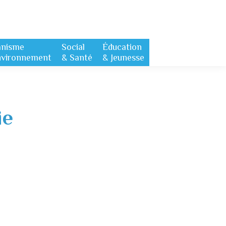
anisme
Social
Éducation
nvironnement
& Santé
& Jeunesse
ie