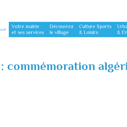
Votre mairie
Découvrez
Culture Sports
Urb
ueil
et ses services
le village
& Loisirs
& E
 :
commémoration algér