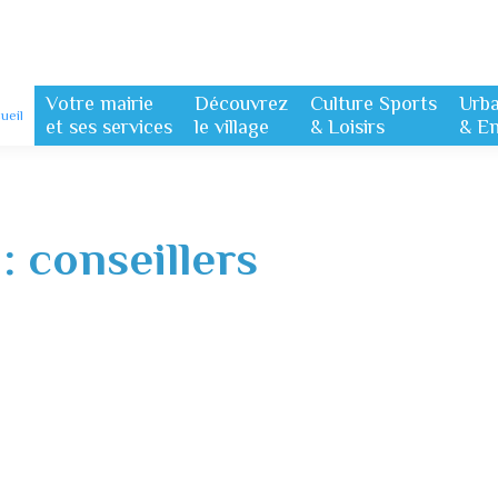
Votre mairie
Découvrez
Culture Sports
Urb
ueil
et ses services
le village
& Loisirs
& E
 :
conseillers