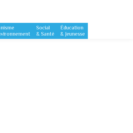
anisme
Social
Éducation
nvironnement
& Santé
& Jeunesse