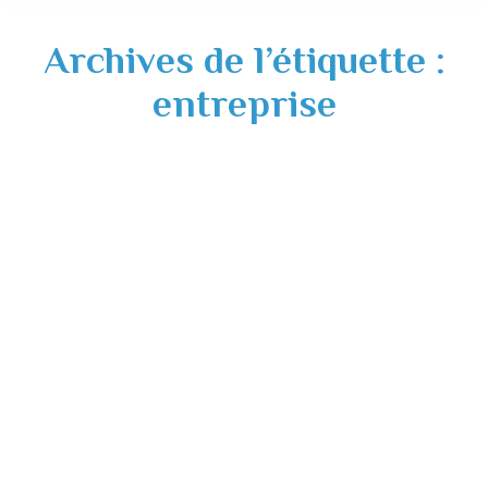
Archives de l’étiquette :
entreprise
Info COVID-19 – Le Conseil
Départemental 31: actions et aides à la