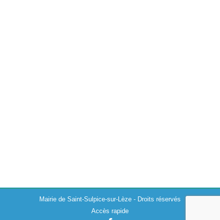
Questionnaire ouverture d’une épicerie à
Saint Sulpice sur Lèze
Actualités
,
Divers
22/03/2019
Dans le cadre d’un projet d’ouverture d’une épicerie à
Saint Sulpice sur Lèze, Une habitante vous propose de
répondre à ce questionnaire. Merci de votre
participation.
Mairie de Saint-Sulpice-sur-Lèze - Droits réservés
Accès rapide