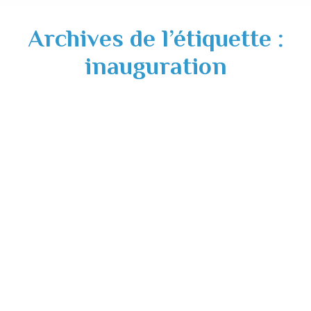
Archives de l’étiquette :
inauguration
Discours Madame le Maire – Inauguration
Espace Public et Social