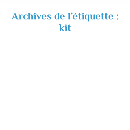
Archives de l’étiquette :
kit
Rupture de stock kit compostage
Actualités
,
Environnement
23/01/2024