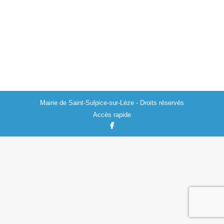
La Communauté de Communes du Volvestre informe
que les kits de compostage sont en rupture de stock
temporaire. Pour rappel, depuis le 1er janvier 2024 et
conformément à la loi…
Mairie de Saint-Sulpice-sur-Lèze - Droits réservés
Accès rapide