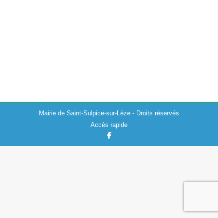
Samedi 11 novembre dernier s’est tenue la cérémonie
de commémoration du 105ème anniversaire de
l’Armistice du 11 novembre 1918 au cimetière de Saint-
Sulpice-sur-Lèze. Le discours de Monsieur Sébastien
Lecornu, ministre…
Mairie de Saint-Sulpice-sur-Lèze - Droits réservés
Accès rapide