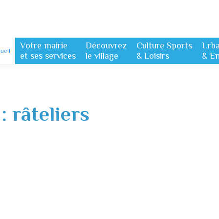
Votre mairie
Découvrez
Culture Sports
Urb
ueil
et ses services
le village
& Loisirs
& E
 :
râteliers