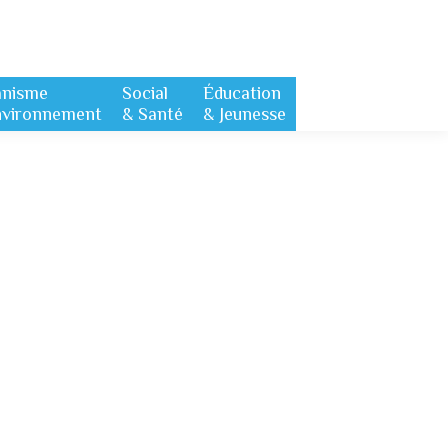
anisme
Social
Éducation
nvironnement
& Santé
& Jeunesse