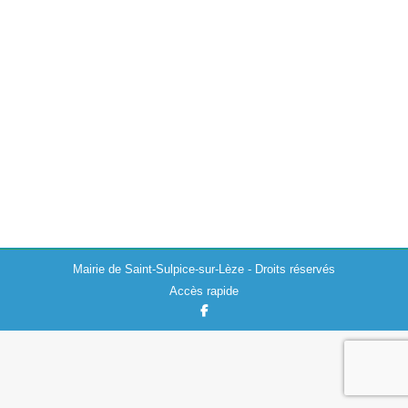
Élections : Tableaux des mouvements et
listes arrêtées
Actualités
,
Divers
,
Elections
24/02/2020
La commission de contrôle a vérifié les inscriptions, les
radiations et la régularité des listes électorales. Les
tableaux rectificatifs sont affichés dans le hall de la
mairie. Les listes électorales…
Mairie de Saint-Sulpice-sur-Lèze - Droits réservés
Accès rapide