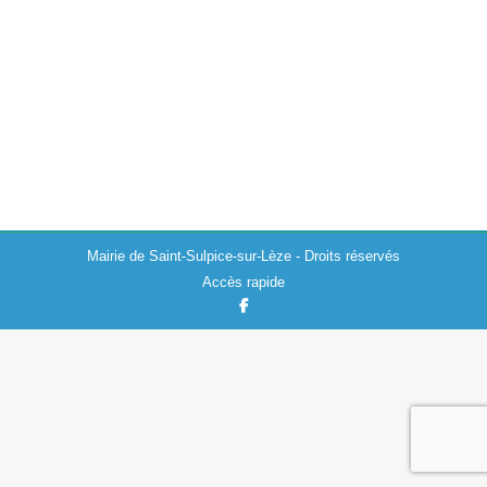
Actualités
03/10/2023
Suite à des problèmes de dysfonctionnement sur le
réglage du réseau de l’éclairage public, certains
quartiers ne sont pas éclairés jusqu’à minuit (rue de la
république, rue de verdun, autour…
Mairie de Saint-Sulpice-sur-Lèze - Droits réservés
Accès rapide