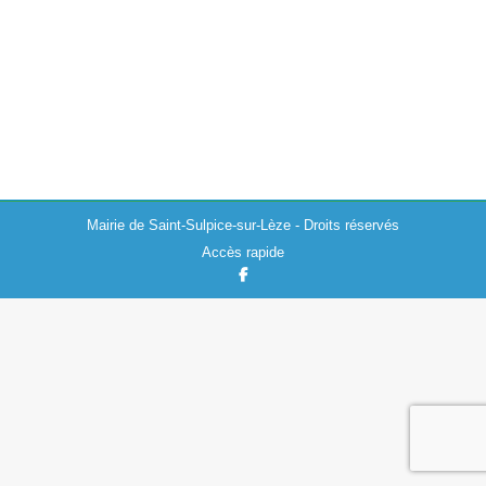
Actualités
,
Divers
01/09/2020
A partir du 05 septembre 2020, les élus de la commune
de Saint-Sulpice-sur-Lèze tiendront une permanence le
samedi matin à la mairie de 09h00 à 12h00.
Mairie de Saint-Sulpice-sur-Lèze - Droits réservés
Accès rapide