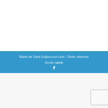
Actualités
,
Travaux
25/06/2024
Les services techniques de la mairie ont installé en
début de semaine un nouveau panneau sens interdit. La
rue Victor Dalayrac à Saint-Sulpice-sur-Lèze est
désormais à sens unique. La rue…
Mairie de Saint-Sulpice-sur-Lèze - Droits réservés
Accès rapide