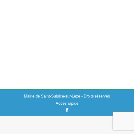
Travaux ligne de trains entre Boussens et
Muret
Actualités
,
Divers
,
Travaux
22/10/2019
La SNCF Réseau et la Région Occitanie modernisent la
ligne Toulouse -Tarbes entre 2015 et 2020. Cette année,
85 km de voie sont concernés entre Muret et Boussens.
Deux périodes…
Mairie de Saint-Sulpice-sur-Lèze - Droits réservés
Accès rapide