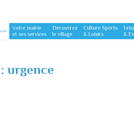
Votre mairie
Découvrez
Culture Sports
Urb
ueil
et ses services
le village
& Loisirs
& E
 :
urgence