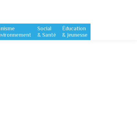
anisme
Social
Éducation
nvironnement
& Santé
& Jeunesse