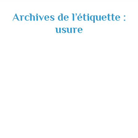
Archives de l’étiquette :
usure
Aire de jeux – Mise en sécurité – mardi 06
mars 2025