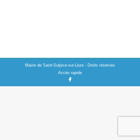
Actualités
06/03/2025
En raison d’une usure de la structure et pour des raisons
de sécurité, l’aire de jeux, située dans le Parc de
Puybusque à côté de la maternelle, a été démontée…
Mairie de Saint-Sulpice-sur-Lèze - Droits réservés
Accès rapide