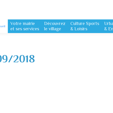
Votre mairie
Découvrez
Culture Sports
Urb
ueil
et ses services
le village
& Loisirs
& E
09/2018