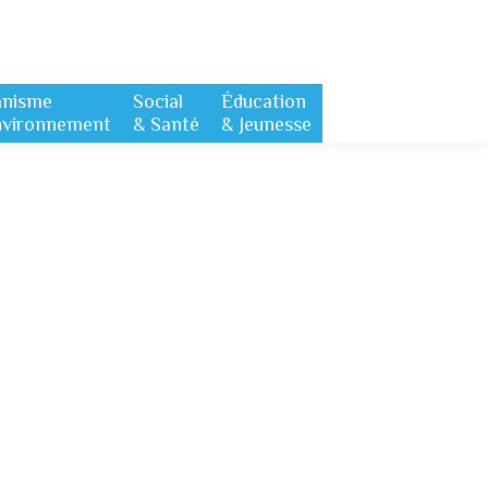
anisme
Social
Éducation
nvironnement
& Santé
& Jeunesse