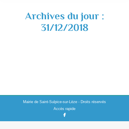
Archives du jour :
31/12/2018
Meilleurs Vœux 2019
Actualités
,
Culture
31/12/2018
Mairie de Saint-Sulpice-sur-Lèze - Droits réservés
Accès rapide