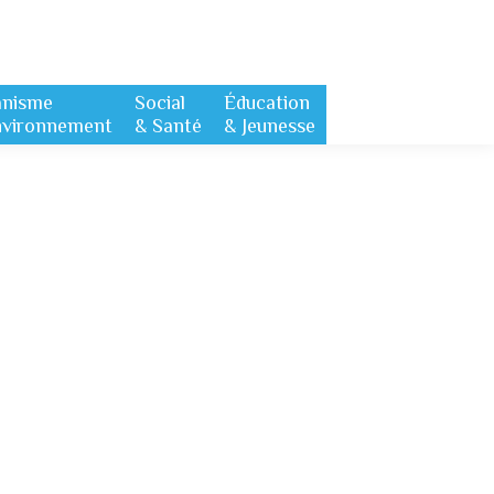
anisme
Social
Éducation
nvironnement
& Santé
& Jeunesse