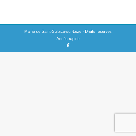
Actualités
,
Culture
,
Divers
18/06/2019
Mairie de Saint-Sulpice-sur-Lèze - Droits réservés
Accès rapide