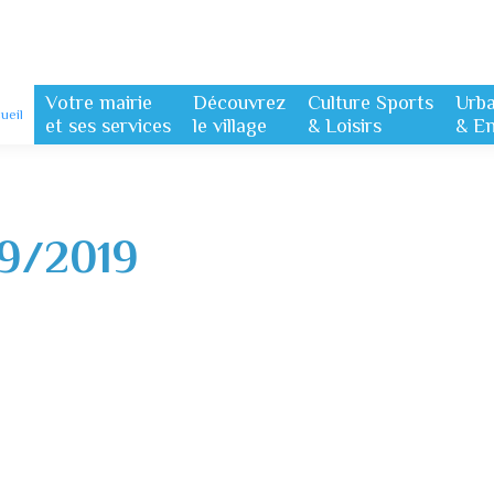
Votre mairie
Découvrez
Culture Sports
Urb
ueil
et ses services
le village
& Loisirs
& E
9/2019