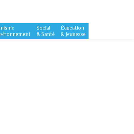
anisme
Social
Éducation
nvironnement
& Santé
& Jeunesse