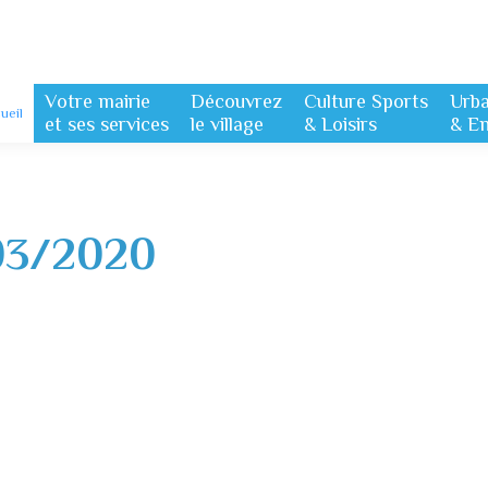
Votre mairie
Découvrez
Culture Sports
Urb
ueil
et ses services
le village
& Loisirs
& E
03/2020