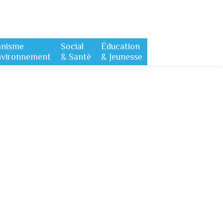
anisme
Social
Éducation
nvironnement
& Santé
& Jeunesse