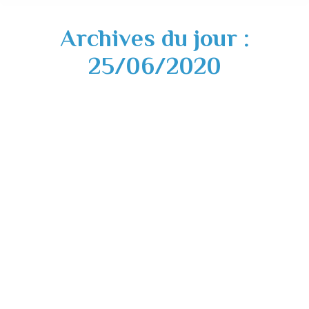
Archives du jour :
25/06/2020
Actualité centre de loisirs : juillet 2020
Actualités
,
CLAE
,
Divers
25/06/2020