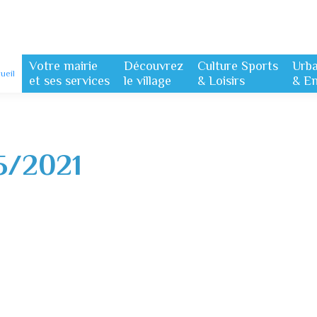
Votre mairie
Découvrez
Culture Sports
Urb
ueil
et ses services
le village
& Loisirs
& E
5/2021