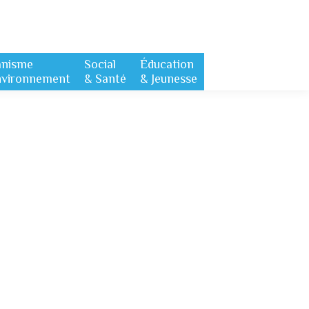
anisme
Social
Éducation
nvironnement
& Santé
& Jeunesse