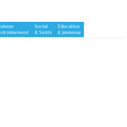
anisme
Social
Éducation
nvironnement
& Santé
& Jeunesse