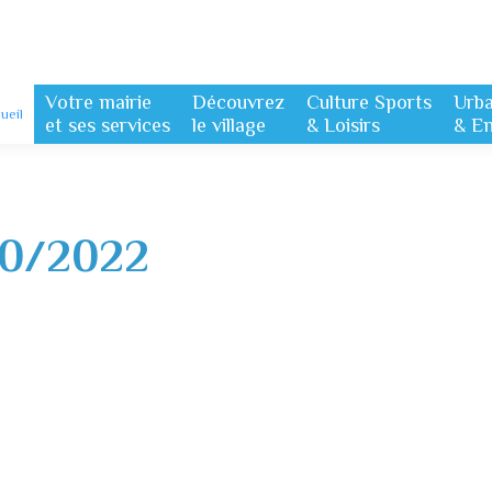
Votre mairie
Découvrez
Culture Sports
Urb
ueil
et ses services
le village
& Loisirs
& E
10/2022