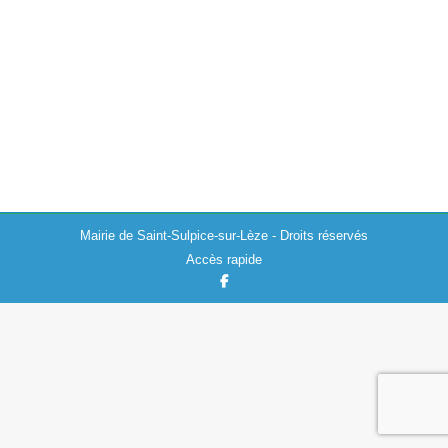
Actualités
,
Travaux
07/11/2022
En raison de travaux de raccordement à la fibre optique,
la circulation (sauf riverain) et le stationnement seront
temporairement réglementés au niveau du 19 esplanade
André Maurette à Saint-Sulpice-sur-Lèze le…
Mairie de Saint-Sulpice-sur-Lèze - Droits réservés
Accès rapide