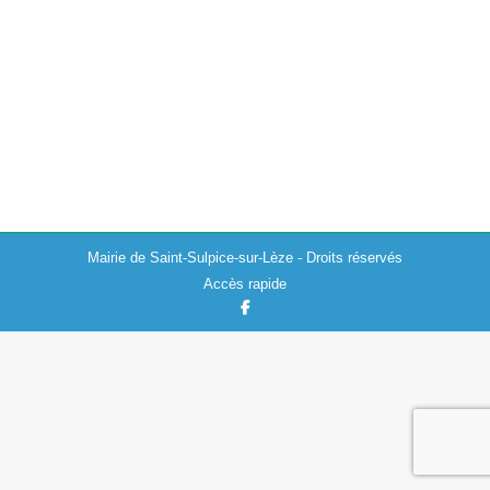
Actualités
,
Santé
12/12/2022
Suite à la chute des températures de ces derniers jours,
la Préfecture de la Haute-Garonne informe sur les
risques liés à l’intoxication au monoxyde de carbone
(CO) qui augmente en…
Mairie de Saint-Sulpice-sur-Lèze - Droits réservés
Accès rapide