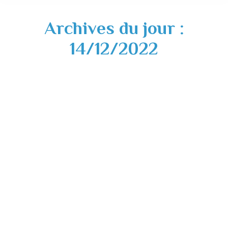
Archives du jour :
14/12/2022
Arrêté préfectoral – mesures
d’interdiction demi-finale de la coupe du