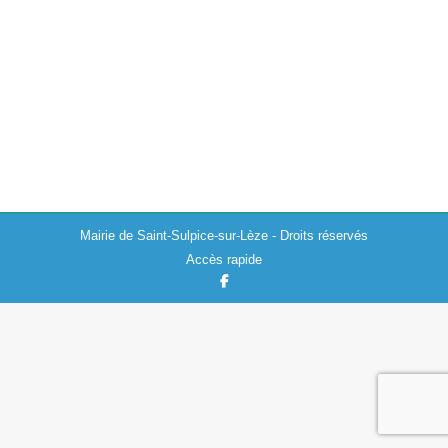
Actualités
,
Ecole
16/02/2023
Les inscriptions à l’école maternelle Loïsa Paulin pour la
rentrée de septembre 2023 sont ouvertes. L’inscription
se fait à l’accueil de la mairie de Saint-Sulpice-sur-Lèze
et l’admission à l’école maternelle…
Mairie de Saint-Sulpice-sur-Lèze - Droits réservés
Accès rapide