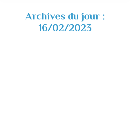
Archives du jour :
16/02/2023
Inscriptions école maternelle Saint-
Sulpice-sur-Lèze – rentrée 2023