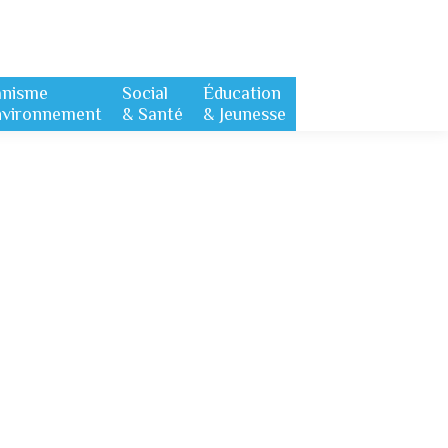
anisme
Social
Éducation
nvironnement
& Santé
& Jeunesse