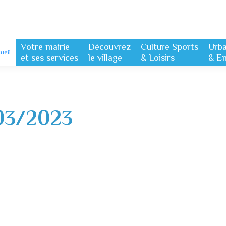
Votre mairie
Découvrez
Culture Sports
Urb
ueil
et ses services
le village
& Loisirs
& E
03/2023