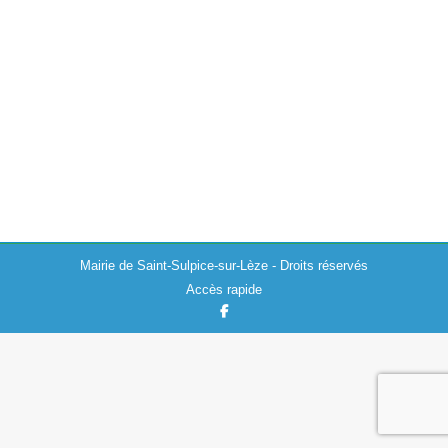
mardi 28 mars 2023
Actualités
28/03/2023
La préfecture de la Haute-Garonne a publié un arrêté
préfectoral pris en date du 26 mars 2023 portant
interdiction temporaire de vente, transport et utilisation
d’artifices de divertissement, ainsi que…
Mairie de Saint-Sulpice-sur-Lèze - Droits réservés
Accès rapide