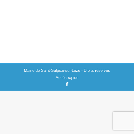
Actualités
,
Environnement
12/04/2023
La Communauté de Communes du Volvestre informe
des dates de passage de fauchage et débroussaillage à
Saint-Sulpice-sur-Lèze. – 1ère intervention entre le 15
avril et le 15 mai 2023, -…
Mairie de Saint-Sulpice-sur-Lèze - Droits réservés
Accès rapide