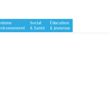
anisme
Social
Éducation
nvironnement
& Santé
& Jeunesse