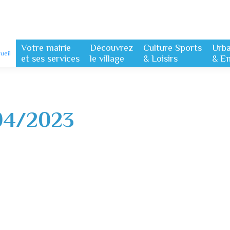
Votre mairie
Découvrez
Culture Sports
Urb
ueil
et ses services
le village
& Loisirs
& E
04/2023