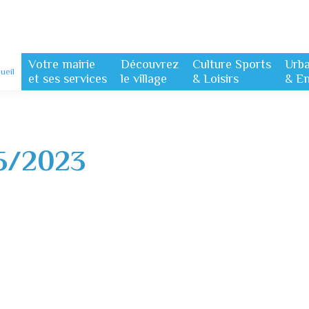
Votre mairie
Découvrez
Culture Sports
Urb
ueil
et ses services
le village
& Loisirs
& E
5/2023