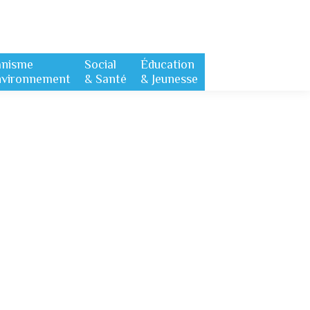
anisme
Social
Éducation
nvironnement
& Santé
& Jeunesse