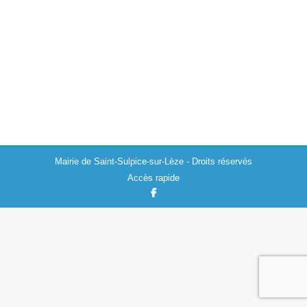
Actualités
25/08/2023
La mairie de Saint-Sulpice-sur-Lèze informe qu’en
raison d’une exposition de vieilles voitures dans le cadre
de la Fête Locale, le stationnement sur la place Elie
Lacombe est interdit le samedi…
Mairie de Saint-Sulpice-sur-Lèze - Droits réservés
Accès rapide