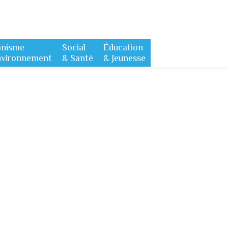
anisme
Social
Éducation
nvironnement
& Santé
& Jeunesse