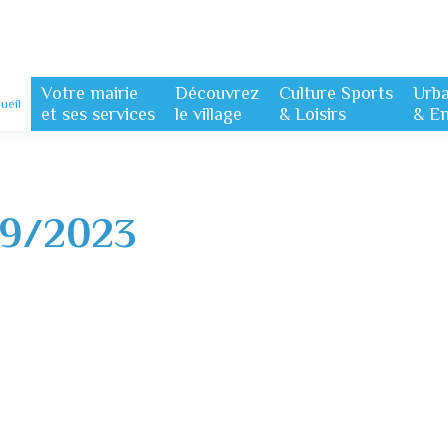
Votre mairie
Découvrez
Culture Sports
Urb
ueil
et ses services
le village
& Loisirs
& E
09/2023