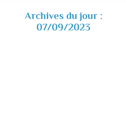
Archives du jour :
07/09/2023
Conférence sur le frelon asiatique par la
Communauté de Communes du Volvestre