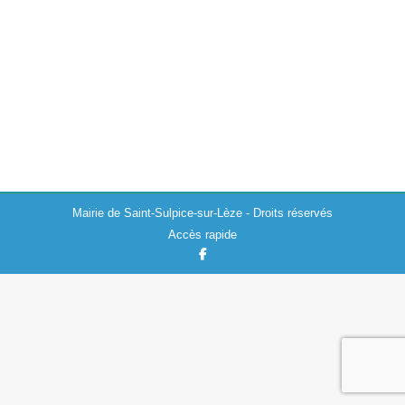
Actualités
,
Travaux
23/10/2023
En raison de travaux de mise en conformité totale de
l’église de Saint-Sulpice-sur-Lèze, celle-ci sera fermée
au public, sauf exception de type cérémonie religieuse, à
compter du mardi 24 octobre…
Mairie de Saint-Sulpice-sur-Lèze - Droits réservés
Accès rapide