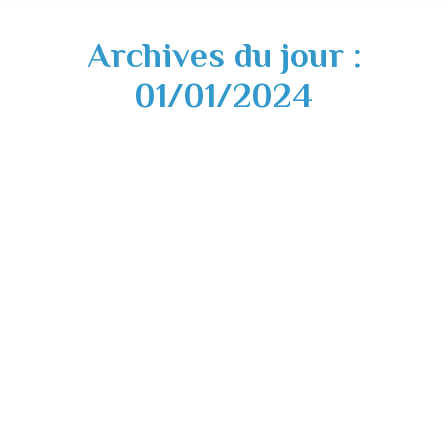
Archives du jour :
01/01/2024
Cérémonie des vœux – 13 janvier 2024
Actualités
,
Divers
01/01/2024