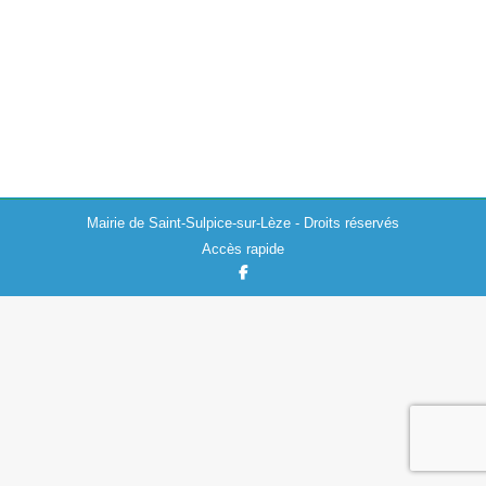
Madame le Maire et l’ensemble du Conseil Municipal
vous souhaitent une bonne et heureuse année 2024 et
ont le plaisir de vous inviter à la cérémonie des vœux
qui aura lieu le samedi…
Mairie de Saint-Sulpice-sur-Lèze - Droits réservés
Accès rapide